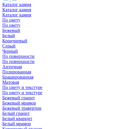
Каталог камня
Каталог камня
Каталог камня
По цвету
По цвету
Бежевый
Белый
Коричневый
Серый
Черный
По поверхности
По поверхности
Античная
Полированная
Брашированная
Матовая
По цвету и текстуре
По цвету и текстуре
Бежевый гранит
Бежевый мрамор
Бежевый травертин
Белый гранит
Белый кварцит
Белый мрамор
Коричневый гранит