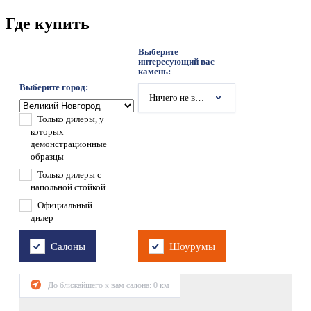
Где купить
Выберите
интересующий вас
камень:
Выберите город:
Ничего не выбрано
Только дилеры, у
которых
демонстрационные
образцы
Только дилеры с
напольной стойкой
Официальный
дилер
Салоны
Шоурумы
До ближайшего к вам салона:
0
км