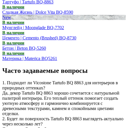
Тартуфо | Tartufo BQ-8863
В наличии
Сладкая Жизнь | Dolce Vita BQ-8590
New
В наличии
Мунглейд | Moonglade BQ-7702
В наличии
Цементо | Cemento (Brushed) BQ-8730
В наличии
Бетон | Beton BQ-5260
В наличии
Материка | Materica BQ5261
Часто задаваемые вопросы
1. Подходит ли Vicostone Tartufo BQ 8863 для интерьеров в
природных оттенках?
Да, декор Tartufo BQ 8863 хорошо сочетается с натуральной
палитрой интерьера. Его теплый оттенок помогает создать
уютную атмосферу и гармонично комбинируется с
древесными текстурами, камнем и спокойными цветами
отделки.
2. Будет ли поверхность Tartufo BQ 8863 выглядеть актуально
через несколько лет?