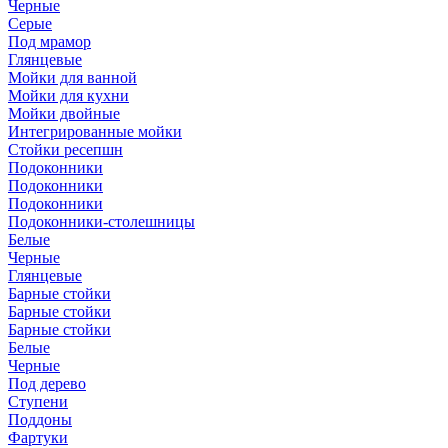
Черные
Серые
Под мрамор
Глянцевые
Мойки для ванной
Мойки для кухни
Мойки двойные
Интегрированные мойки
Стойки ресепшн
Подоконники
Подоконники
Подоконники
Подоконники-столешницы
Белые
Черные
Глянцевые
Барные стойки
Барные стойки
Барные стойки
Белые
Черные
Под дерево
Ступени
Поддоны
Фартуки