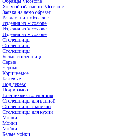
Образцы Vicostone
Хочу обрабатывать Vicostone
Заявка на демо образец
Рекламации Vicostone
Изделия из Vicostone
Изделия из Vicostone
Изделия из Vicostone
Столешницы
Столешницы
Столешницы
Белые столешницы
Серые
Черные
Коричневые
Бежевые
Под дерево
Под мрамор
Глянцевые столешницы
Столешницы для ванной
Столешницы с мойкой
Столешницы для кухни
Мойки
Мойки
Мойки
Белые мойки