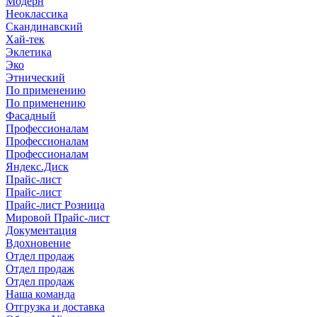
Модерн
Неоклассика
Скандинавский
Хай-тек
Эклетика
Эко
Этнический
По применению
По применению
Фасадный
Профессионалам
Профессионалам
Профессионалам
Яндекс.Диск
Прайс-лист
Прайс-лист
Прайс-лист Розница
Мировой Прайс-лист
Документация
Вдохновение
Отдел продаж
Отдел продаж
Отдел продаж
Наша команда
Отгрузка и доставка