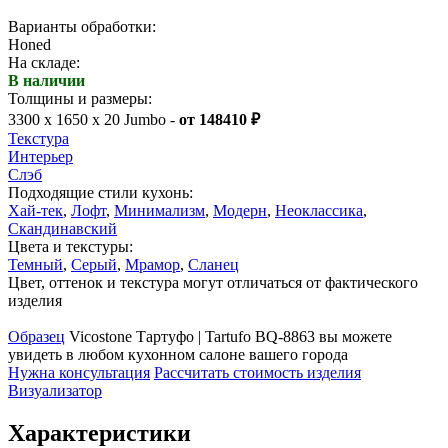
Варианты обработки:
Honed
На складе:
В наличии
Толщины и размеры:
3300 x 1650 x 20 Jumbo -
от 148410 ₽
Текстура
Интерьер
Слэб
Подходящие стили кухонь:
Хай-тек
,
Лофт
,
Минимализм
,
Модерн
,
Неоклассика
,
Скандинавский
Цвета и текстуры:
Темный
,
Серый
,
Мрамор
,
Сланец
Цвет, оттенок и текстура могут отличаться от фактического
изделия
Образец
Vicostone Тартуфо | Tartufo BQ-8863 вы можете
увидеть в любом кухонном салоне вашего города
Нужна консультация
Рассчитать стоимость изделия
Визуализатор
Характеристики