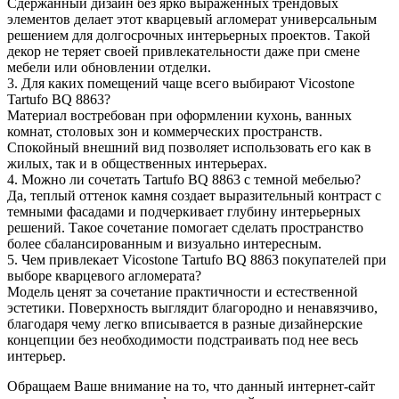
Сдержанный дизайн без ярко выраженных трендовых
элементов делает этот кварцевый агломерат универсальным
решением для долгосрочных интерьерных проектов. Такой
декор не теряет своей привлекательности даже при смене
мебели или обновлении отделки.
3. Для каких помещений чаще всего выбирают Vicostone
Tartufo BQ 8863?
Материал востребован при оформлении кухонь, ванных
комнат, столовых зон и коммерческих пространств.
Спокойный внешний вид позволяет использовать его как в
жилых, так и в общественных интерьерах.
4. Можно ли сочетать Tartufo BQ 8863 с темной мебелью?
Да, теплый оттенок камня создает выразительный контраст с
темными фасадами и подчеркивает глубину интерьерных
решений. Такое сочетание помогает сделать пространство
более сбалансированным и визуально интересным.
5. Чем привлекает Vicostone Tartufo BQ 8863 покупателей при
выборе кварцевого агломерата?
Модель ценят за сочетание практичности и естественной
эстетики. Поверхность выглядит благородно и ненавязчиво,
благодаря чему легко вписывается в разные дизайнерские
концепции без необходимости подстраивать под нее весь
интерьер.
Обращаем Ваше внимание на то, что данный интернет-сайт