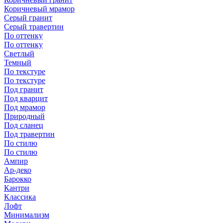
Коричневый мрамор
Серый гранит
Серый травертин
По оттенку
По оттенку
Светлый
Темный
По текстуре
По текстуре
Под гранит
Под кварцит
Под мрамор
Природный
Под сланец
Под травертин
По стилю
По стилю
Ампир
Ар-деко
Барокко
Кантри
Классика
Лофт
Минимализм