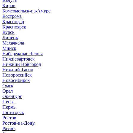
Калуга
Киров
Комсомольск-на-Амуре
Кострома
Краснодар
Красноярск
Курск
Липецк
Махачкала
Минск
Набережные Челны
Нижневартовск
Нижний Новгород
Нижний Тагил
Новороссийск
Новосибирск
Омск
Орел
Оренбург
Пенза
Пермь
Пятигорск
Ростов
Ростов-на-Дону
Рязань