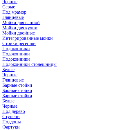
Черные
Серые
Под мрамор
Глянцевые
Мойки для ванной
Мойки для кухни
Мойки двойные
Интегрированные мойки
Стойки ресепшн
Подоконники
Подоконники
Подоконники
Подоконники-столешницы
Белые
Черные
Глянцевые
Барные стойки
Барные стойки
Барные стойки
Белые
Черные
Под дерево
Ступени
Поддоны
Фартуки