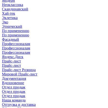
Модерн
Неоклассика
Скандинавский
Хай-тек
Эклетика
Эко
Этнический
По применению
По применению
Фасадный
Профессионалам
Профессионалам
Профессионалам
Яндекс.Диск
Прайс-лист
Прайс-лист
Прайс-лист Розница
Мировой Прайс-лист
Документация
Вдохновение
Отдел продаж
Отдел продаж
Отдел продаж
Наша команда
Отгрузка и доставка