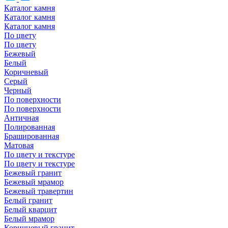
Каталог камня
Каталог камня
Каталог камня
По цвету
По цвету
Бежевый
Белый
Коричневый
Серый
Черный
По поверхности
По поверхности
Античная
Полированная
Брашированная
Матовая
По цвету и текстуре
По цвету и текстуре
Бежевый гранит
Бежевый мрамор
Бежевый травертин
Белый гранит
Белый кварцит
Белый мрамор
Коричневый гранит