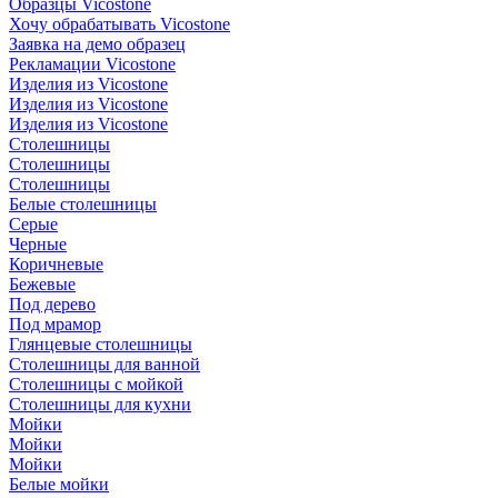
Образцы Vicostone
Хочу обрабатывать Vicostone
Заявка на демо образец
Рекламации Vicostone
Изделия из Vicostone
Изделия из Vicostone
Изделия из Vicostone
Столешницы
Столешницы
Столешницы
Белые столешницы
Серые
Черные
Коричневые
Бежевые
Под дерево
Под мрамор
Глянцевые столешницы
Столешницы для ванной
Столешницы с мойкой
Столешницы для кухни
Мойки
Мойки
Мойки
Белые мойки