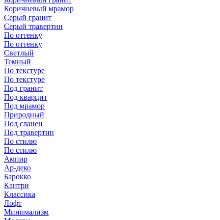
Коричневый мрамор
Серый гранит
Серый травертин
По оттенку
По оттенку
Светлый
Темный
По текстуре
По текстуре
Под гранит
Под кварцит
Под мрамор
Природный
Под сланец
Под травертин
По стилю
По стилю
Ампир
Ар-деко
Барокко
Кантри
Классика
Лофт
Минимализм