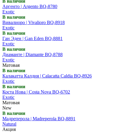
В наличии
Аргенто | Argento BQ-8780
Exotic
В наличии
Вивалиоро | Vivalioro BQ-8918
Exotic
В наличии
Ган Эден | Gan Eden BQ-8881
Exotic
В наличии
Диаманте | Diamante BQ-8788
Exotic
Матовая
В наличии
Калакатта Калдия | Calacatta Caldia BQ-8926
Exotic
В наличии
Коста Нова | Costa Nova BQ-6702
Exotic
Матовая
New
В наличии
Мадреперола | Madreperola BQ-8891
Natural
Акция