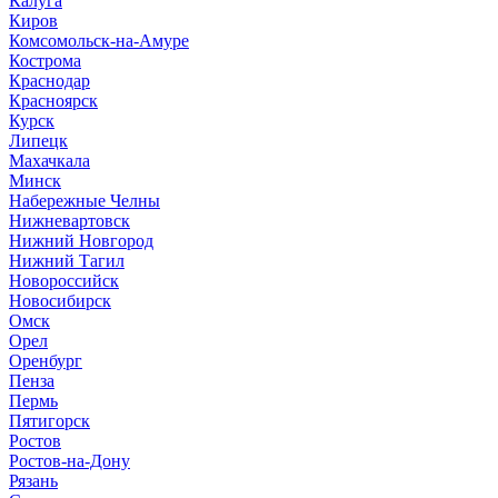
Калуга
Киров
Комсомольск-на-Амуре
Кострома
Краснодар
Красноярск
Курск
Липецк
Махачкала
Минск
Набережные Челны
Нижневартовск
Нижний Новгород
Нижний Тагил
Новороссийск
Новосибирск
Омск
Орел
Оренбург
Пенза
Пермь
Пятигорск
Ростов
Ростов-на-Дону
Рязань