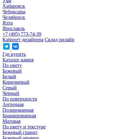
Уфа
Хабаровск
Чебоксары
Челябинск
Ялта
Ярославль
+7 (495) 773-74-39
Кабинет дизайнера
Склад онлайн
Где купить
Каталог камня
По цвету
Бежевый
Белый
Коричневый
Серый
Черный
По поверхности
Античная
Полированная
Брашированная
Матовая
По цвету и текстуре
Бежевый гранит
Бежевый мрамор