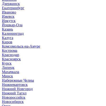
Дзержинск
Екатеринбург
Иваново
Ижевск
Иркутск
Йошкар-Ола
Казань
Калининград
Калуга
Киров
Комсомольск-на-Амуре
Кострома
Краснодар
Красноярск
Курск
Липецк
Махачкала
Минск
Набережные Челны
Нижневартовск
Нижний Новгород
Нижний Тагил
Новороссийск
Новосибирск
Омск