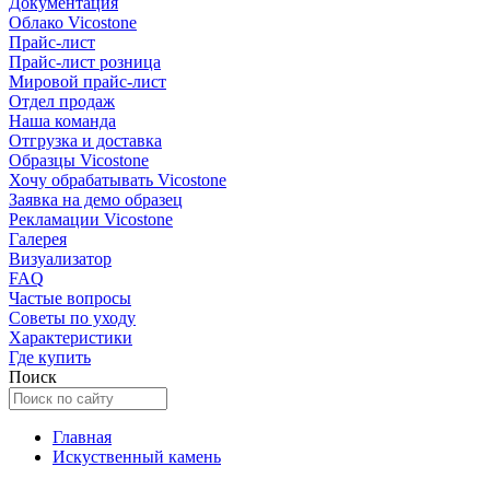
Документация
Облако Vicostone
Прайс-лист
Прайс-лист розница
Мировой прайс-лист
Отдел продаж
Наша команда
Отгрузка и доставка
Образцы Vicostone
Хочу обрабатывать Vicostone
Заявка на демо образец
Рекламации Vicostone
Галерея
Визуализатор
FAQ
Частые вопросы
Советы по уходу
Характеристики
Где купить
Поиск
Главная
Искуственный камень