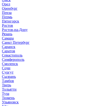
Орел
Оренбург
Пенза
Пермь
Пятигорск
Ростов
Ростов-на-Дону
Рязань
Самара
Санкт Петербург
Саранск
Саратов
Севастополь
Симферополь
Смоленск
Сочи
Сургут
Сызрань
Тамбов
Тверь
Тольятти
Тула
Тюмень
Ульяновск