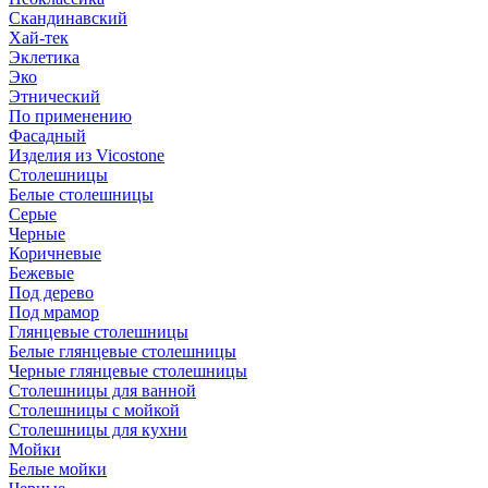
Скандинавский
Хай-тек
Эклетика
Эко
Этнический
По применению
Фасадный
Изделия из Vicostone
Столешницы
Белые столешницы
Серые
Черные
Коричневые
Бежевые
Под дерево
Под мрамор
Глянцевые столешницы
Белые глянцевые столешницы
Черные глянцевые столешницы
Столешницы для ванной
Столешницы с мойкой
Столешницы для кухни
Мойки
Белые мойки