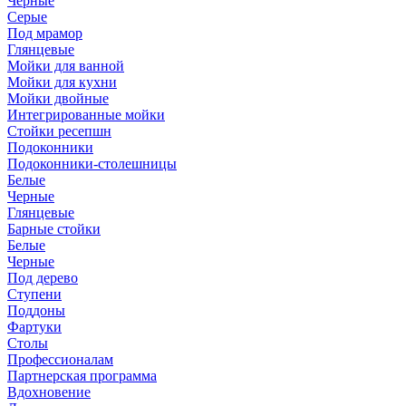
Черные
Серые
Под мрамор
Глянцевые
Мойки для ванной
Мойки для кухни
Мойки двойные
Интегрированные мойки
Стойки ресепшн
Подоконники
Подоконники-столешницы
Белые
Черные
Глянцевые
Барные стойки
Белые
Черные
Под дерево
Ступени
Поддоны
Фартуки
Столы
Профессионалам
Партнерская программа
Вдохновение