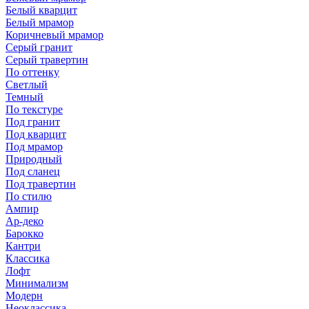
Белый кварцит
Белый мрамор
Коричневый мрамор
Серый гранит
Серый травертин
По оттенку
Светлый
Темный
По текстуре
Под гранит
Под кварцит
Под мрамор
Природный
Под сланец
Под травертин
По стилю
Ампир
Ар-деко
Барокко
Кантри
Классика
Лофт
Минимализм
Модерн
Неоклассика