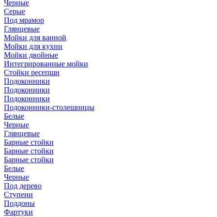
Черные
Серые
Под мрамор
Глянцевые
Мойки для ванной
Мойки для кухни
Мойки двойные
Интегрированные мойки
Стойки ресепшн
Подоконники
Подоконники
Подоконники
Подоконники-столешницы
Белые
Черные
Глянцевые
Барные стойки
Барные стойки
Барные стойки
Белые
Черные
Под дерево
Ступени
Поддоны
Фартуки