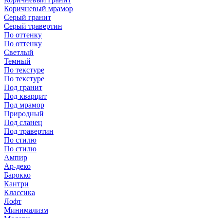
Коричневый мрамор
Серый гранит
Серый травертин
По оттенку
По оттенку
Светлый
Темный
По текстуре
По текстуре
Под гранит
Под кварцит
Под мрамор
Природный
Под сланец
Под травертин
По стилю
По стилю
Ампир
Ар-деко
Барокко
Кантри
Классика
Лофт
Минимализм