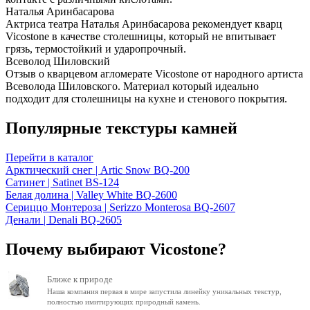
Наталья Аринбасарова
Актриса театра Наталья Аринбасарова рекомендует кварц
Vicostone в качестве столешницы, который не впитывает
грязь, термостойкий и ударопрочный.
Всеволод Шиловский
Отзыв о кварцевом агломерате Vicostone от народного артиста
Всеволода Шиловского. Материал который идеально
подходит для столешницы на кухне и стенового покрытия.
Популярные текстуры камней
Перейти в каталог
Арктический снег | Artic Snow BQ-200
Сатинет | Satinet BS-124
Белая долина | Valley White BQ-2600
Сериццо Монтероза | Serizzo Monterosa BQ-2607
Денали | Denali BQ-2605
Почему выбирают Vicostone?
Ближе к природе
Наша компания первая в мире запустила линейку уникальных текстур,
полностью имитирующих природный камень.