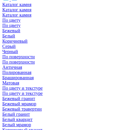
Каталог камня
Каталог камня
Каталог камня
По цвету
По цвету
Бежевый
Белый
Коричневый
Серый
Черный
По поверхности
По поверхности
Античная
Полированная
Брашированная
Матовая
По цвету и текстуре
По цвету и текстуре
Бежевый гранит
Бежевый мрамор
Бежевый травертин
Белый гранит
Белый кварцит
Белый мрамор
Коричневый гранит