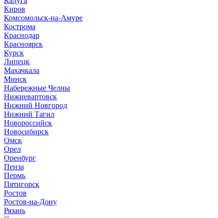
Калуга
Киров
Комсомольск-на-Амуре
Кострома
Краснодар
Красноярск
Курск
Липецк
Махачкала
Минск
Набережные Челны
Нижневартовск
Нижний Новгород
Нижний Тагил
Новороссийск
Новосибирск
Омск
Орел
Оренбург
Пенза
Пермь
Пятигорск
Ростов
Ростов-на-Дону
Рязань