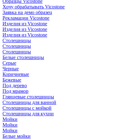
Образцы Vicostone
Хочу обрабатывать Vicostone
Заявка на демо образец
Рекламации Vicostone
Изделия из Vicostone
Изделия из Vicostone
Изделия из Vicostone
Столешницы
Столешницы
Столешницы
Белые столешницы
Серые
Черные
Коричневые
Бежевые
Под дерево
Под мрамор
Глянцевые столешницы
Столешницы для ванной
Столешницы с мойкой
Столешницы для кухни
Мойки
Мойки
Мойки
Белые мойки