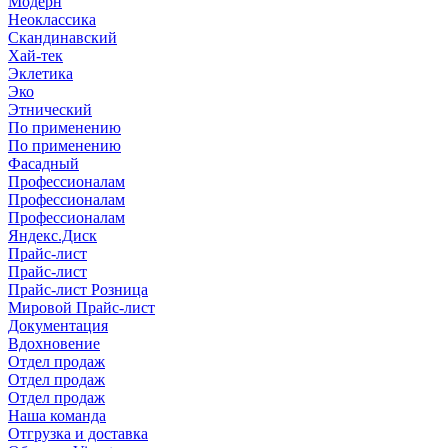
Модерн
Неоклассика
Скандинавский
Хай-тек
Эклетика
Эко
Этнический
По применению
По применению
Фасадный
Профессионалам
Профессионалам
Профессионалам
Яндекс.Диск
Прайс-лист
Прайс-лист
Прайс-лист Розница
Мировой Прайс-лист
Документация
Вдохновение
Отдел продаж
Отдел продаж
Отдел продаж
Наша команда
Отгрузка и доставка