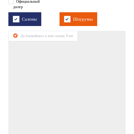
Официальный
дилер
Салоны
Шоурумы
До ближайшего к вам салона:
0
км