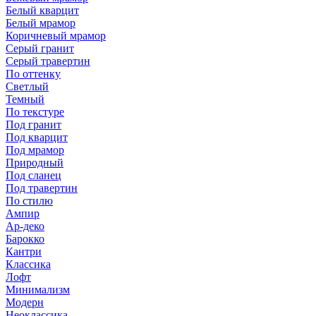
Белый кварцит
Белый мрамор
Коричневый мрамор
Серый гранит
Серый травертин
По оттенку
Светлый
Темный
По текстуре
Под гранит
Под кварцит
Под мрамор
Природный
Под сланец
Под травертин
По стилю
Ампир
Ар-деко
Барокко
Кантри
Классика
Лофт
Минимализм
Модерн
Неоклассика