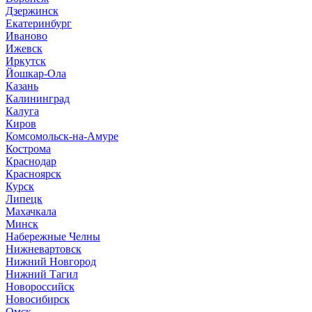
Дзержинск
Екатеринбург
Иваново
Ижевск
Иркутск
Йошкар-Ола
Казань
Калининград
Калуга
Киров
Комсомольск-на-Амуре
Кострома
Краснодар
Красноярск
Курск
Липецк
Махачкала
Минск
Набережные Челны
Нижневартовск
Нижний Новгород
Нижний Тагил
Новороссийск
Новосибирск
Омск