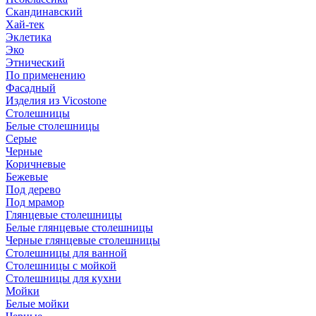
Скандинавский
Хай-тек
Эклетика
Эко
Этнический
По применению
Фасадный
Изделия из Vicostone
Столешницы
Белые столешницы
Серые
Черные
Коричневые
Бежевые
Под дерево
Под мрамор
Глянцевые столешницы
Белые глянцевые столешницы
Черные глянцевые столешницы
Столешницы для ванной
Столешницы с мойкой
Столешницы для кухни
Мойки
Белые мойки