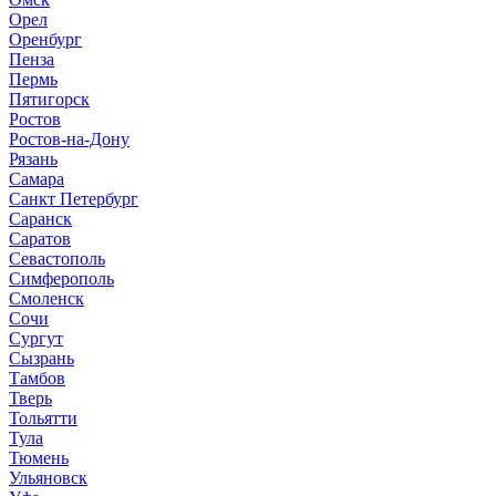
Орел
Оренбург
Пенза
Пермь
Пятигорск
Ростов
Ростов-на-Дону
Рязань
Самара
Санкт Петербург
Саранск
Саратов
Севастополь
Симферополь
Смоленск
Сочи
Сургут
Сызрань
Тамбов
Тверь
Тольятти
Тула
Тюмень
Ульяновск