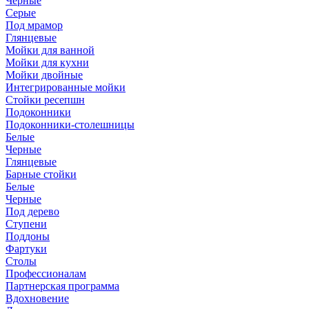
Черные
Серые
Под мрамор
Глянцевые
Мойки для ванной
Мойки для кухни
Мойки двойные
Интегрированные мойки
Стойки ресепшн
Подоконники
Подоконники-столешницы
Белые
Черные
Глянцевые
Барные стойки
Белые
Черные
Под дерево
Ступени
Поддоны
Фартуки
Столы
Профессионалам
Партнерская программа
Вдохновение