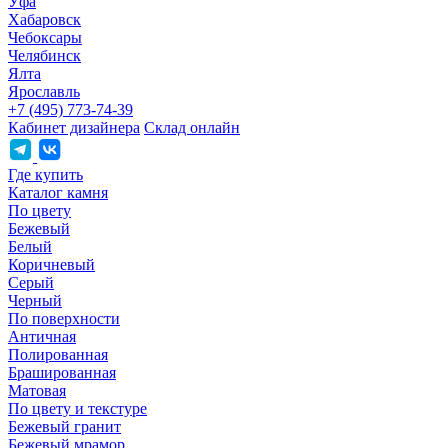
Уфа
Хабаровск
Чебоксары
Челябинск
Ялта
Ярославль
+7 (495) 773-74-39
Кабинет дизайнера
Склад онлайн
Где купить
Каталог камня
По цвету
Бежевый
Белый
Коричневый
Серый
Черный
По поверхности
Античная
Полированная
Брашированная
Матовая
По цвету и текстуре
Бежевый гранит
Бежевый мрамор