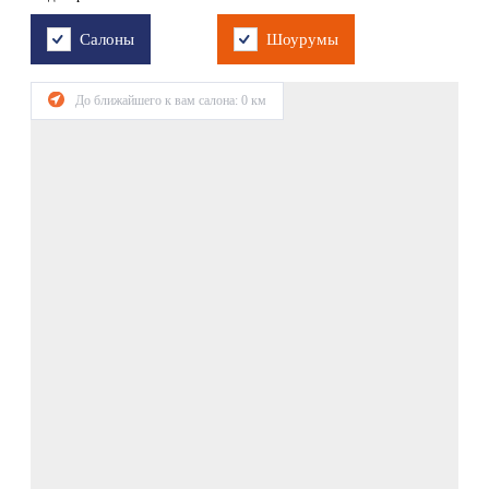
Салоны
Шоурумы
До ближайшего к вам салона:
0
км