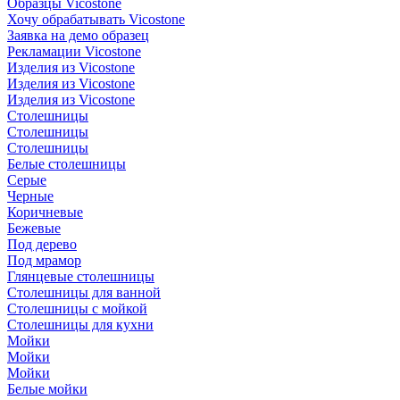
Образцы Vicostone
Хочу обрабатывать Vicostone
Заявка на демо образец
Рекламации Vicostone
Изделия из Vicostone
Изделия из Vicostone
Изделия из Vicostone
Столешницы
Столешницы
Столешницы
Белые столешницы
Серые
Черные
Коричневые
Бежевые
Под дерево
Под мрамор
Глянцевые столешницы
Столешницы для ванной
Столешницы с мойкой
Столешницы для кухни
Мойки
Мойки
Мойки
Белые мойки