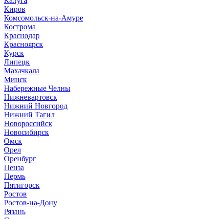
Калуга
Киров
Комсомольск-на-Амуре
Кострома
Краснодар
Красноярск
Курск
Липецк
Махачкала
Минск
Набережные Челны
Нижневартовск
Нижний Новгород
Нижний Тагил
Новороссийск
Новосибирск
Омск
Орел
Оренбург
Пенза
Пермь
Пятигорск
Ростов
Ростов-на-Дону
Рязань