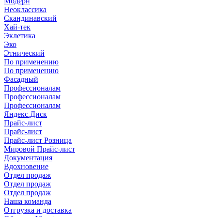
Модерн
Неоклассика
Скандинавский
Хай-тек
Эклетика
Эко
Этнический
По применению
По применению
Фасадный
Профессионалам
Профессионалам
Профессионалам
Яндекс.Диск
Прайс-лист
Прайс-лист
Прайс-лист Розница
Мировой Прайс-лист
Документация
Вдохновение
Отдел продаж
Отдел продаж
Отдел продаж
Наша команда
Отгрузка и доставка