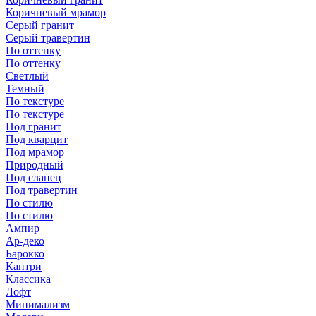
Коричневый мрамор
Серый гранит
Серый травертин
По оттенку
По оттенку
Светлый
Темный
По текстуре
По текстуре
Под гранит
Под кварцит
Под мрамор
Природный
Под сланец
Под травертин
По стилю
По стилю
Ампир
Ар-деко
Барокко
Кантри
Классика
Лофт
Минимализм