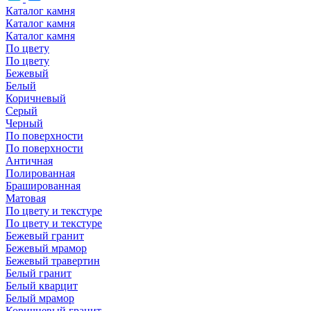
Каталог камня
Каталог камня
Каталог камня
По цвету
По цвету
Бежевый
Белый
Коричневый
Серый
Черный
По поверхности
По поверхности
Античная
Полированная
Брашированная
Матовая
По цвету и текстуре
По цвету и текстуре
Бежевый гранит
Бежевый мрамор
Бежевый травертин
Белый гранит
Белый кварцит
Белый мрамор
Коричневый гранит