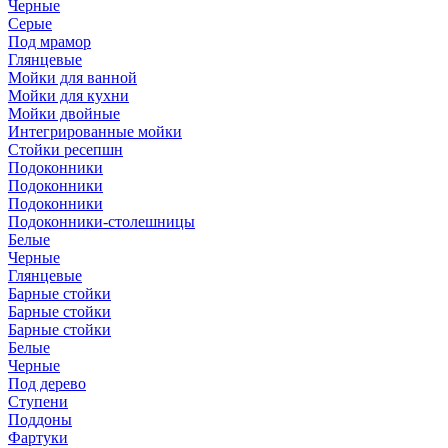
Черные
Серые
Под мрамор
Глянцевые
Мойки для ванной
Мойки для кухни
Мойки двойные
Интегрированные мойки
Стойки ресепшн
Подоконники
Подоконники
Подоконники
Подоконники-столешницы
Белые
Черные
Глянцевые
Барные стойки
Барные стойки
Барные стойки
Белые
Черные
Под дерево
Ступени
Поддоны
Фартуки