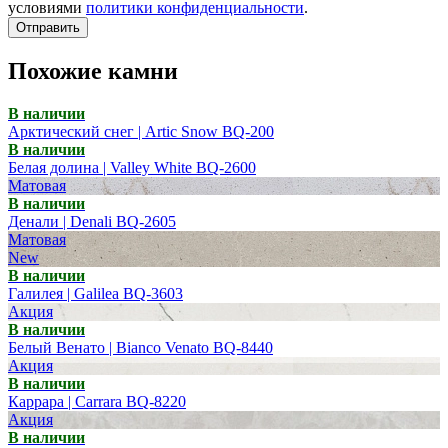
условиями
политики конфиденциальности
.
Отправить
Похожие камни
В наличии
Арктический снег | Artic Snow BQ-200
В наличии
Белая долина | Valley White BQ-2600
Матовая
В наличии
Денали | Denali BQ-2605
Матовая
New
В наличии
Галилея | Galilea BQ-3603
Акция
В наличии
Белый Венато | Bianco Venato BQ-8440
Акция
В наличии
Каррара | Carrara BQ-8220
Акция
В наличии