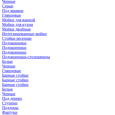
Черные
Серые
Под мрамор
Глянцевые
Мойки для ванной
Мойки для кухни
Мойки двойные
Интегрированные мойки
Стойки ресепшн
Подоконники
Подоконники
Подоконники
Подоконники-столешницы
Белые
Черные
Глянцевые
Барные стойки
Барные стойки
Барные стойки
Белые
Черные
Под дерево
Ступени
Поддоны
Фартуки