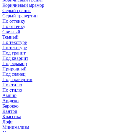
Коричневый мрамор
Серый гранит
Серый травертин
По оттенку
По оттенку
Светлый
Темный
По текстуре
По текстуре
Под гранит
Под кварцит
Под мрамор
Природный
Под сланец
Под травертин
По стилю
По стилю
Ампир
Ар-деко
Барокко
Кантри
Классика
Лофт
Минимализм