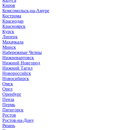
Калуга
Киров
Комсомольск-на-Амуре
Кострома
Краснодар
Красноярск
Курск
Липецк
Махачкала
Минск
Набережные Челны
Нижневартовск
Нижний Новгород
Нижний Тагил
Новороссийск
Новосибирск
Омск
Орел
Оренбург
Пенза
Пермь
Пятигорск
Ростов
Ростов-на-Дону
Рязань