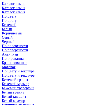
Каталог камня
Каталог камня
Каталог камня
По цвету
По цвету
Бежевый
Белый
Коричневый
Серый
Черный
По поверхности
По поверхности
Античная
Полированная
Брашированная
Матовая
По цвету и текстуре
По цвету и текстуре
Бежевый гранит
Бежевый мрамор
Бежевый травертин
Белый гранит
Белый кварцит
Белый мрамор
Коричневый гранит