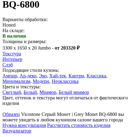
BQ-6800
Варианты обработки:
Honed
На складе:
В наличии
Толщины и размеры:
3300 x 1650 x 20 Jumbo -
от 203320 ₽
Текстура
Интерьер
Слэб
Подходящие стили кухонь:
Ампир
,
Ар-деко
,
Эко
,
Хай-тек
,
Кантри
,
Классика
,
Минимализм
,
Модерн
,
Неоклассика
Цвета и текстуры:
Светлый
,
Белый
,
Мрамор
,
Белый мрамор
Цвет, оттенок и текстура могут отличаться от фактического
изделия
Образец
Vicostone Серый Монет | Grey Monet BQ-6800 вы
можете увидеть в любом кухонном салоне вашего города
Нужна консультация
Рассчитать стоимость изделия
Визуализатор