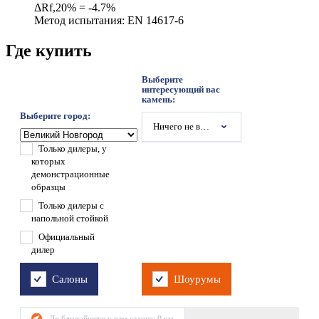
ΔRf,20% = -4.7%
Метод испытания: EN 14617-6
Где купить
Выберите
интересующий вас
камень:
Выберите город:
Ничего не выбрано
Только дилеры, у
которых
демонстрационные
образцы
Только дилеры с
напольной стойкой
Официальный
дилер
Салоны
Шоурумы
До ближайшего к вам салона:
0
км