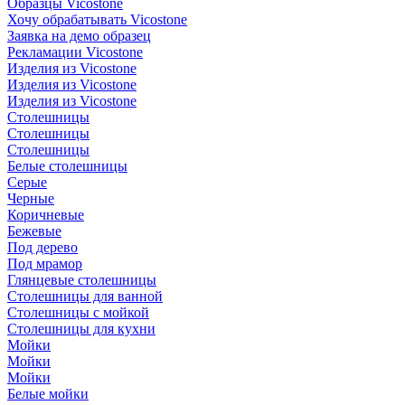
Образцы Vicostone
Хочу обрабатывать Vicostone
Заявка на демо образец
Рекламации Vicostone
Изделия из Vicostone
Изделия из Vicostone
Изделия из Vicostone
Столешницы
Столешницы
Столешницы
Белые столешницы
Серые
Черные
Коричневые
Бежевые
Под дерево
Под мрамор
Глянцевые столешницы
Столешницы для ванной
Столешницы с мойкой
Столешницы для кухни
Мойки
Мойки
Мойки
Белые мойки