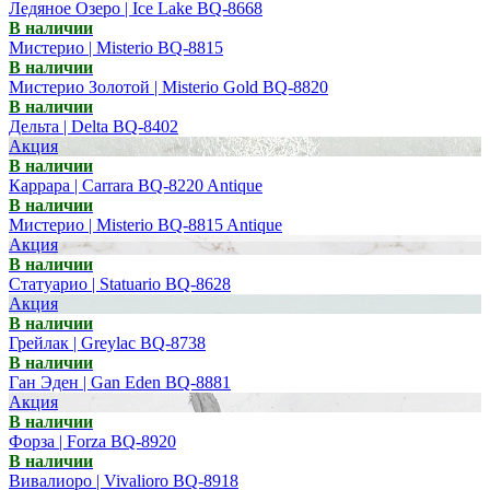
Ледяное Озеро | Ice Lake BQ-8668
В наличии
Мистерио | Misterio BQ-8815
В наличии
Мистерио Золотой | Misterio Gold BQ-8820
В наличии
Дельта | Delta BQ-8402
Акция
В наличии
Каррара | Carrara BQ-8220 Antique
В наличии
Мистерио | Misterio BQ-8815 Antique
Акция
В наличии
Статуарио | Statuario BQ-8628
Акция
В наличии
Грейлак | Greylac BQ-8738
В наличии
Ган Эден | Gan Eden BQ-8881
Акция
В наличии
Форза | Forza BQ-8920
В наличии
Вивалиоро | Vivalioro BQ-8918