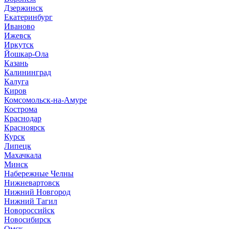
Дзержинск
Екатеринбург
Иваново
Ижевск
Иркутск
Йошкар-Ола
Казань
Калининград
Калуга
Киров
Комсомольск-на-Амуре
Кострома
Краснодар
Красноярск
Курск
Липецк
Махачкала
Минск
Набережные Челны
Нижневартовск
Нижний Новгород
Нижний Тагил
Новороссийск
Новосибирск
Омск