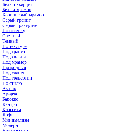
Белый кварцит
Белый мрамор
Коричневый мрамор
Серый гранит
Серый травертин
По оттенку
Светлый
Темный
По текстуре
Под гранит
Под кварцит
Под мрамор
Природный
Под сланец
Под травертин
По стилю
Ампир
Ар-деко
Барокко
Кантри
Классика
Лофт
Минимализм
Модерн
Неоклассика