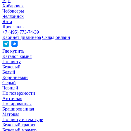
Уфа
Хабаровск
Чебоксары
Челябинск
Ялта
Ярославль
+7 (495) 773-74-39
Кабинет дизайнера
Склад онлайн
Где купить
Каталог камня
По цвету
Бежевый
Белый
Коричневый
Серый
Черный
По поверхности
Античная
Полированная
Брашированная
Матовая
По цвету и текстуре
Бежевый гранит
Бежевый мрамор