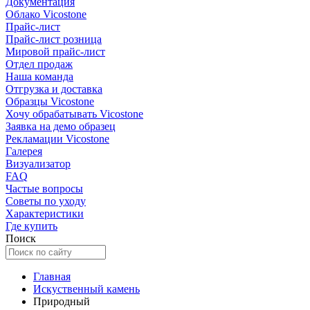
Документация
Облако Vicostone
Прайс-лист
Прайс-лист розница
Мировой прайс-лист
Отдел продаж
Наша команда
Отгрузка и доставка
Образцы Vicostone
Хочу обрабатывать Vicostone
Заявка на демо образец
Рекламации Vicostone
Галерея
Визуализатор
FAQ
Частые вопросы
Советы по уходу
Характеристики
Где купить
Поиск
Главная
Искуственный камень
Природный