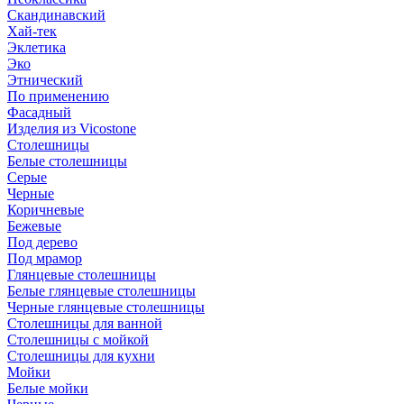
Скандинавский
Хай-тек
Эклетика
Эко
Этнический
По применению
Фасадный
Изделия из Vicostone
Столешницы
Белые столешницы
Серые
Черные
Коричневые
Бежевые
Под дерево
Под мрамор
Глянцевые столешницы
Белые глянцевые столешницы
Черные глянцевые столешницы
Столешницы для ванной
Столешницы с мойкой
Столешницы для кухни
Мойки
Белые мойки