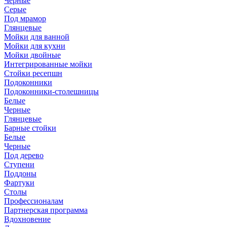
Черные
Серые
Под мрамор
Глянцевые
Мойки для ванной
Мойки для кухни
Мойки двойные
Интегрированные мойки
Стойки ресепшн
Подоконники
Подоконники-столешницы
Белые
Черные
Глянцевые
Барные стойки
Белые
Черные
Под дерево
Ступени
Поддоны
Фартуки
Столы
Профессионалам
Партнерская программа
Вдохновение