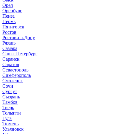
Орел
Оренбург
Пенза
Пермь
Пятигорск
Ростов
Ростов-на-Дону
Рязань
Самара
Санкт Петербург
Саранск
Саратов
Севастополь
Симферополь
Смоленск
Сочи
Сургут
Сызрань
Тамбов
Тверь
Тольятти
Тула
Тюмень
Ульяновск